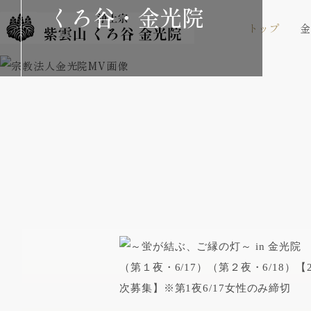
くろ谷・金光院
トップ
金