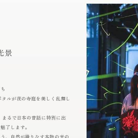
光景
たち
ボタルが夜の寺庭を美しく乱舞し
 まるで日本の昔話に特別に出
を魅了します。
違う、自然が織りなす本物の光の